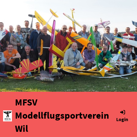
MFSV
Modellflugsportverein
Login
Wil