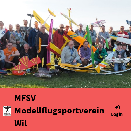
MFSV
Modellflugsportverein
Login
Wil